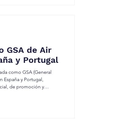
 de operaciones, marketing,
jetivo de profundizar en
de mercado y coordina
o GSA de Air
aña y Portugal
ada como GSA (General
cial, de promoción y
 aerolínea en ambos países.
nal de Argelia, mantiene una
región y opera vuelos
 Valencia y Lisboa, así como
rcelona y Alicante. Desde su