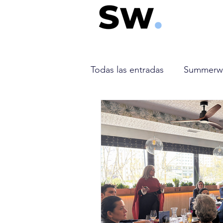
Todas las entradas
Summerw
Singapore airlines
Tag A
CM Airlines
Plus Ultra
SKY express
Air Algérie