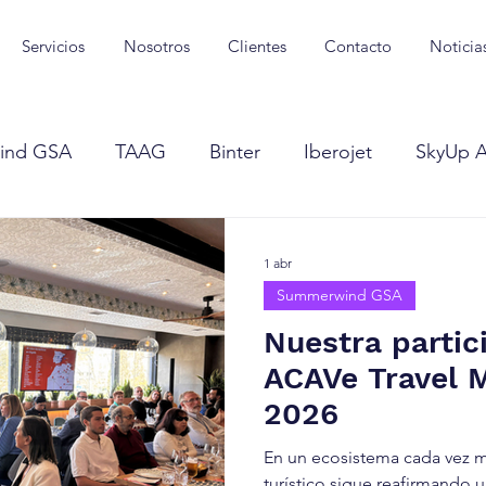
Servicios
Nosotros
Clientes
Contacto
Noticia
ind GSA
TAAG
Binter
Iberojet
SkyUp Ai
irlines
Viva Aerobus
Uzbekistan Airways
Om
1 abr
Summerwind GSA
Viva
Scoot
Blue Air
FITUR
Middle Eas
Nuestra partic
ACAVe Travel 
2026
En un ecosistema cada vez má
turístico sigue reafirmando 