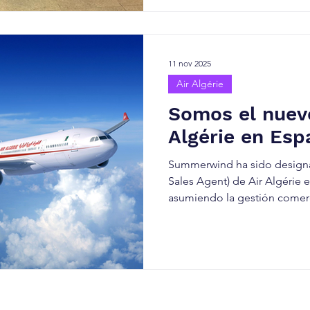
aerolínea —áreas comercial,
grupos y soporte— con el ob
procesos, compartir visión 
11 nov 2025
Air Algérie
Somos el nuev
Algérie en Esp
Summerwind ha sido design
Sales Agent) de Air Algérie en España y Portugal,
asumiendo la gestión comer
desarrollo de mercado de la
Air Algérie, aerolínea nacio
presencia consolidada en la 
directos hacia Argel (ALG) desde Madrid, Barcelona,
Alicante, Palma de Mallorca,
rutas a Orán (ORN) desde Ba