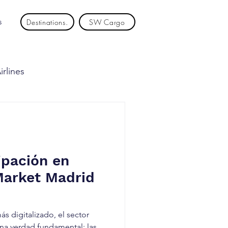
s
Destinations.
SW Cargo
rlines
an Air
Laser
t Airlines
SKYexpress
ipación en
Market Madrid
s digitalizado, el sector
una verdad fundamental: las