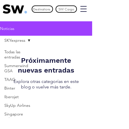
Destinations.
SW Cargo
Noticias
SKYexpress
Todas las
entradas
Próximamente
Summerwind
nuevas entradas
GSA
TAAG
Explora otras categorías en este
blog o vuelve más tarde.
Binter
Iberojet
SkyUp Airlines
Singapore
airlines
Tag Airlines