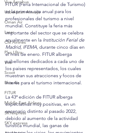
Viva Aerobus
FITUR (Feria Internacional de Turismo) 
es la primera cita anual para los 
Uzbekistan Airways
profesionales del turismo a nivel 
Oman Air
mundial. Constituye la feria más 
Laser
importante del sector que se celebra 
anualmente en la 
Institución Ferial de 
CM Airlines
Madrid, IFEMA,
 durante cinco días en 
Plus Ultra
el mes de enero. FITUR alberga 
pabellones dedicados a cada uno de 
Viva
los países representados, los cuales 
Scoot
muestran sus atracciones y focos de 
Blue Air
interés para el turismo internacional. 
FITUR
La 43ª edición de FITUR alberga 
Middle East Airlines
expectativas muy positivas, en un 
escenario distinto al pasado 2022, 
SKYexpress
debido al aumento de la actividad 
SKY express
turística mundial, las ganas de 
recuperar los viajes, los movimientos 