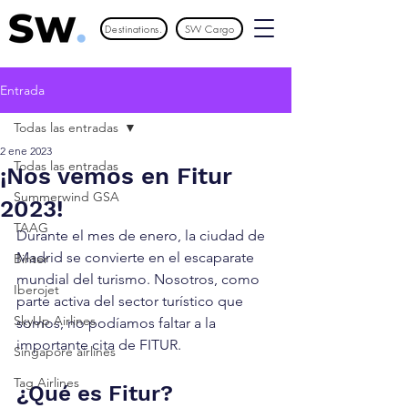
Destinations.
SW Cargo
Entrada
Todas las entradas
2 ene 2023
Todas las entradas
¡Nos vemos en Fitur
Summerwind GSA
2023!
TAAG
Durante el mes de enero, la ciudad de 
Madrid se convierte en el escaparate 
Binter
mundial del turismo. Nosotros, como 
Iberojet
parte activa del sector turístico que 
SkyUp Airlines
somos, no podíamos faltar a la 
importante cita de FITUR.
Singapore airlines
Tag Airlines
¿Qué es Fitur?