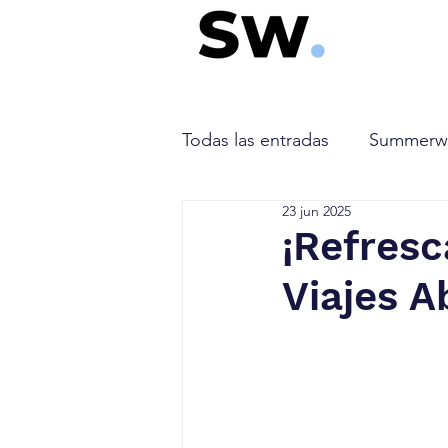
Todas las entradas
Summerw
23 jun 2025
Singapore airlines
Tag A
¡Refresc
Viajes A
CM Airlines
Plus Ultra
SKY express
Air Algérie