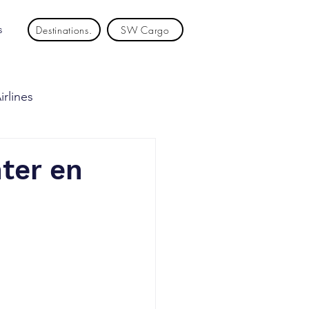
s
Destinations.
SW Cargo
rlines
an Air
Laser
ter en
t Airlines
SKYexpress