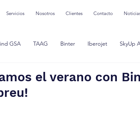
Servicios
Nosotros
Clientes
Contacto
Noticia
ind GSA
TAAG
Binter
Iberojet
SkyUp Ai
irlines
Viva Aerobus
Uzbekistan Airways
Om
amos el verano con Bin
breu!
Viva
Scoot
Blue Air
FITUR
Middle Eas