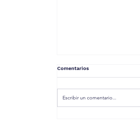
Comentarios
Escribir un comentario...
Dos días de Modo Canario
con BINTER