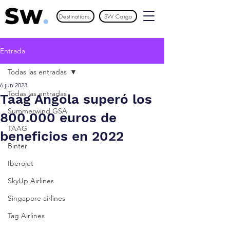
Destinations.
SW Cargo
Entrada
Todas las entradas
6 jun 2023
Todas las entradas
Taag Angola superó los
Summerwind GSA
800.000 euros de
TAAG
beneficios en 2022
Binter
Iberojet
SkyUp Airlines
Singapore airlines
Tag Airlines