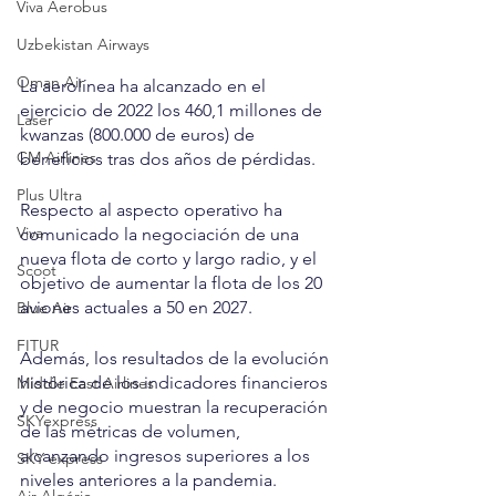
Viva Aerobus
Uzbekistan Airways
Oman Air
La aerolínea ha alcanzado en el 
ejercicio de 2022 los 460,1 millones de 
Laser
kwanzas (800.000 de euros) de 
CM Airlines
beneficios tras dos años de pérdidas.
Plus Ultra
Respecto al aspecto operativo ha 
Viva
comunicado la negociación de una 
nueva flota de corto y largo radio, y el 
Scoot
objetivo de aumentar la flota de los 20 
aviones actuales a 50 en 2027.
Blue Air
FITUR
Además, los resultados de la evolución 
histórica de los indicadores financieros 
Middle East Airlines
y de negocio muestran la recuperación 
SKYexpress
de las métricas de volumen, 
alcanzando ingresos superiores a los 
SKY express
niveles anteriores a la pandemia.